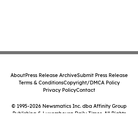
About
Press Release Archive
Submit Press Release
Terms & Conditions
Copyright/DMCA Policy
Privacy Policy
Contact
© 1995-2026 Newsmatics Inc. dba Affinity Group
Publishing & Luxembourg Daily Times. All Rights
Reserved.
Cookie Settings / Your Privacy Choices